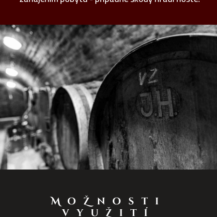
MoŽnosti
vyuŽití