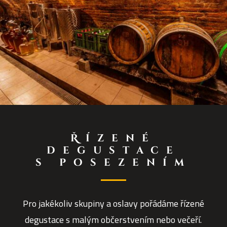
Řízené
degustace
s posezením
Pro jakékoliv skupiny a oslavy pořádáme řízené
degustace s malým občerstvením nebo večeří.