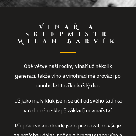
VinaŘ a
sklepmistr
Milan Barvík
Obě větve naší rodiny vinaří už několik
generací, takže víno a vinohrad mě provází po
mnoho let takřka každý den.
Už jako malý kluk jsem se učil od svého tatínka
v rodinném sklepě základům vinařství.
Při práci ve vinohradě jsem poznával, co vše je
za potřeba udělat, než se z hroznu stane víno a