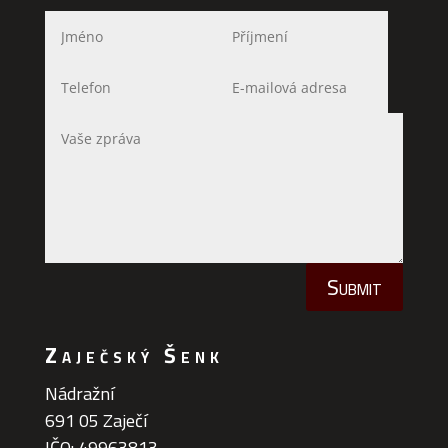
Submit
Zaječský Šenk
Nádražní
691 05 Zaječí
IČO: 49963813