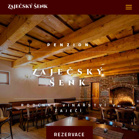
PENZION
ZajeČský
Šenk
RODINNÉ VINAŘSTVÍ V
ZAJEČÍ
REZERVACE